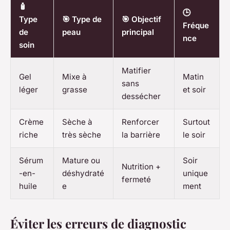
🧴
🕒
Type
🎯 Type de
🎯 Objectif
Fréque
de
peau
principal
nce
soin
Matifier
Gel
Mixe à
Matin
sans
léger
grasse
et soir
dessécher
Crème
Sèche à
Renforcer
Surtout
riche
très sèche
la barrière
le soir
Sérum
Mature ou
Soir
Nutrition +
-en-
déshydraté
unique
fermeté
huile
e
ment
Éviter les erreurs de diagnostic