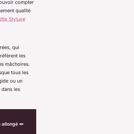
 pouvoir compter
tement qualité
tte Styluxe
rées, qui
réfèrent les
es mâchoires.
sque tous les
gide ou un
 dans les
 allongé 🪢