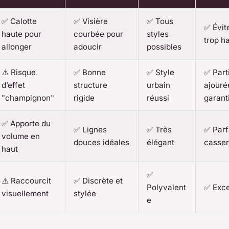
✅ Calotte
✅ Visière
✅ Tous
✅ Évite
haute pour
courbée pour
styles
trop h
allonger
adoucir
possibles
⚠️ Risque
✅ Bonne
✅ Style
✅ Part
d’effet
structure
urbain
ajouré
"champignon"
rigide
réussi
garant
✅ Apporte du
✅ Lignes
✅ Très
✅ Parf
volume en
douces idéales
élégant
casser
haut
✅
⚠️ Raccourcit
✅ Discrète et
Polyvalent
✅ Exce
visuellement
stylée
e