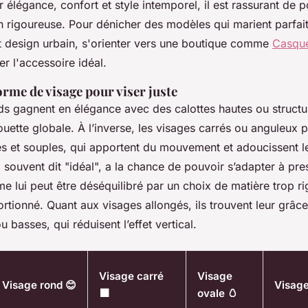
 élégance, confort et style intemporel, il est rassurant de
on rigoureuse. Pour dénicher des modèles qui marient parfai
et design urbain, s'orienter vers une boutique comme
Casque
r l'accessoire idéal.
forme de visage pour viser juste
ds gagnent en élégance avec des calottes hautes ou structu
houette globale. À l’inverse, les visages carrés ou anguleux p
es et souples, qui apportent du mouvement et adoucissent l
 souvent dit "idéal", a la chance de pouvoir s’adapter à pre
e lui peut être déséquilibré par un choix de matière trop ri
tionné. Quant aux visages allongés, ils trouvent leur grâce
u basses, qui réduisent l’effet vertical.
Visage carré
Visage
Visage rond 😊
Visage
⬛
ovale 🥚