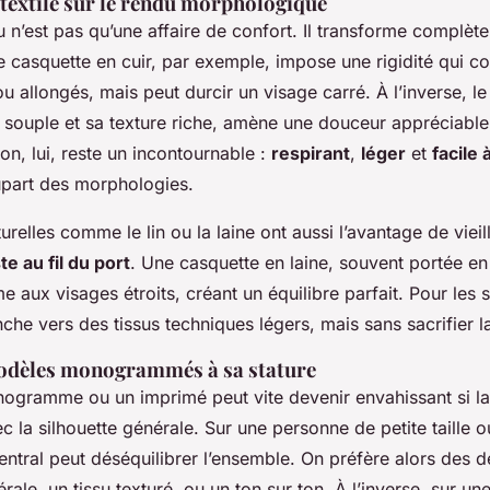
 textile sur le rendu morphologique
u n’est pas qu’une affaire de confort. Il transforme complèt
 casquette en cuir, par exemple, impose une rigidité qui c
u allongés, mais peut durcir un visage carré. À l’inverse, le
souple et sa texture riche, amène une douceur appréciable s
n, lui, reste un incontournable :
respirant
,
léger
et
facile 
lupart des morphologies.
urelles comme le lin ou la laine ont aussi l’avantage de vieil
te au fil du port
. Une casquette en laine, souvent portée en 
e aux visages étroits, créant un équilibre parfait. Pour les 
he vers des tissus techniques légers, mais sans sacrifier l
odèles monogrammés à sa stature
ogramme ou un imprimé peut vite devenir envahissant si la 
 la silhouette générale. Sur une personne de petite taille ou
ntral peut déséquilibrer l’ensemble. On préfère alors des dét
érale, un tissu texturé, ou un ton sur ton. À l’inverse, sur u