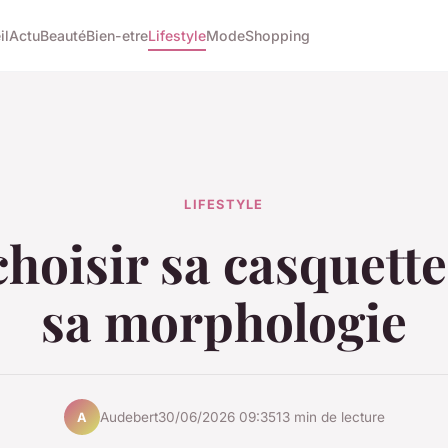
il
Actu
Beauté
Bien-etre
Lifestyle
Mode
Shopping
LIFESTYLE
choisir sa casquette
sa morphologie
Audebert
30/06/2026 09:35
13 min de lecture
A