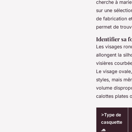
cherche à marier
sur une sélecti
de fabrication 
permet de trouve
Identifier sa 
Les visages ron
allongent la sil
visières courbé
Le visage ovale,
styles, mais mêm
volume dispropor
calottes plates o
>Type de
casquette
🧢