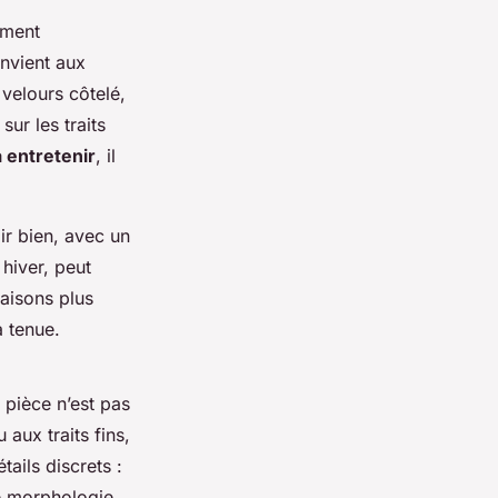
ement
onvient aux
 velours côtelé,
ur les traits
à entretenir
, il
lir bien, avec un
hiver, peut
saisons plus
a tenue.
pièce n’est pas
 aux traits fins,
ails discrets :
ne morphologie