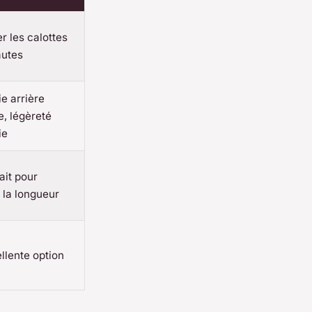
r les calottes
autes
ie arrière
e, légèreté
ie
ait pour
 la longueur
llente option