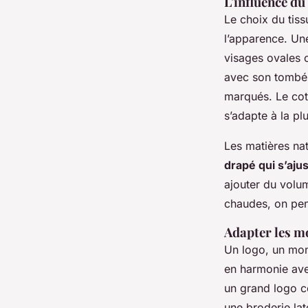
L'influence du
Le choix du tiss
l’apparence. Une
visages ovales o
avec son tombé 
marqués. Le coto
s’adapte à la p
Les matières nat
drapé qui s’ajus
ajouter du volum
chaudes, on penc
Adapter les m
Un logo, un mon
en harmonie avec
un grand logo ce
une broderie lat